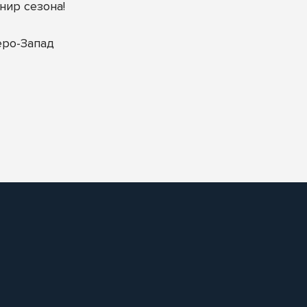
нир сезона!
еро-Запад