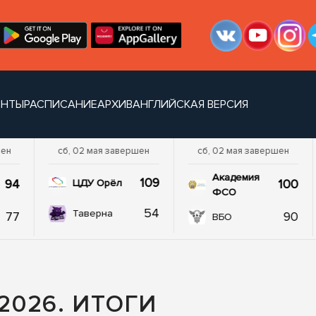
ЕНТЫ
РАСПИСАНИЕ
АРХИВ
АНГЛИЙСКАЯ ВЕРСИЯ
шен
сб, 02 мая завершен
сб, 02 мая завершен
Академия
109
94
100
ЦДУ Орёл
ФСО
54
Таверна
77
90
ВБО
026. ИТОГИ