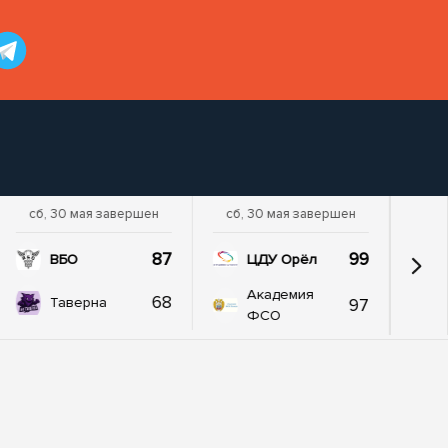
сб, 30 мая завершен
сб, 30 мая завершен
87
99
ВБО
ЦДУ Орёл
Академия
68
97
Таверна
ФСО