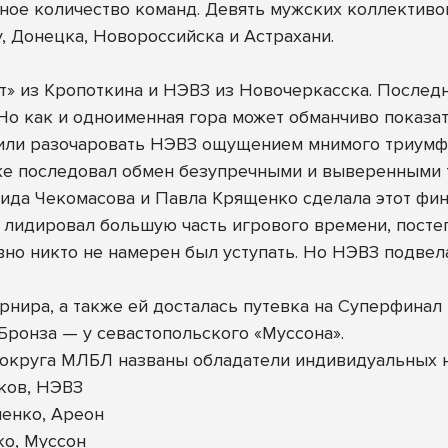
ное количество команд. Девять мужских коллективов
у, Донецка, Новороссийска и Астрахани.
т» из Кропоткина и НЭВЗ из Новочеркасска. Послед
. Но как и одноименная гора может обманчиво показ
шили разочаровать НЭВЗ ощущением мнимого триумф
же последовал обмен безупречными и выверенными т
ида Чекомасова и Павла Крященко сделала этот фин
лидировал большую часть игрового времени, постеп
вно никто не намерен был уступать. Но НЭВЗ подвела
урнира, а также ей досталась путевка на Суперфин
ронза — у севастопольского «Муссона».
округа МЛБЛ названы обладатели индивидуальных 
ков, НЭВЗ
енко, Ареон
ко, Муссон