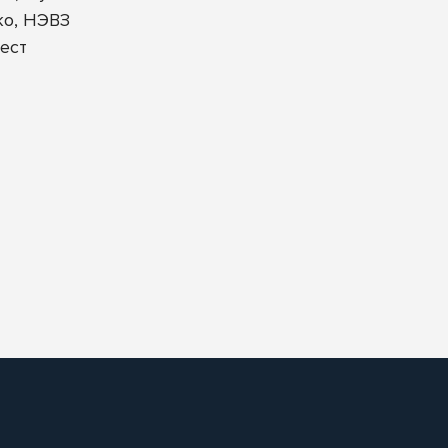
ко, НЭВЗ
ест