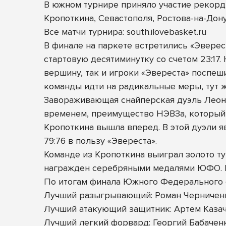
В южном турнире приняло участие рекорд
Кропоткина, Севастополя, Ростова-на-Дон
Все матчи турнира: south.ilovebasket.ru
В финале на паркете встретились «Эверес
стартовую десятиминутку со счетом 23:17
вершину, так и игроки «Эвереста» поспе
команды идти на радикальные меры, тут 
Завораживающая снайперская дуэль Леон
временем, преимущество НЭВЗа, который 
Кропоткина вышла вперед. В этой дуэли я
79:76 в пользу «Эвереста».
Команде из Кропоткина выиграл золото т
награжден серебряными медалями ЮФО. Б
По итогам финала Южного Федерального 
Лучший разыгрывающий: Роман Черничен
Лучший атакующий защитник: Артем Казач
Лучший легкий форвард: Георгий Бабачен